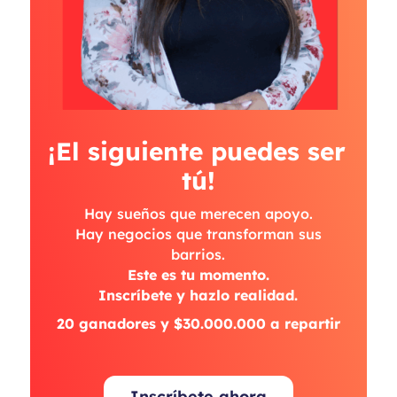
¡El siguiente puedes ser 
tú!
Hay sueños que merecen apoyo.
Hay negocios que transforman sus
barrios.
Este es tu momento.
Inscríbete y hazlo realidad.
20 ganadores y $30.000.000 a repartir
Inscríbete ahora